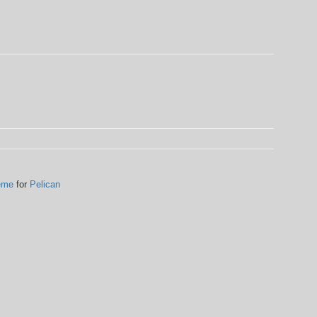
eme
for
Pelican